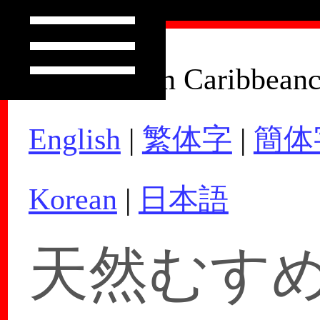
How to Join Caribbean
English
|
繁体字
|
簡体
Korean
|
日本語
天然むすめ