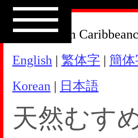
How to Join Caribbean
English
|
繁体字
|
簡体
Korean
|
日本語
天然むすめ