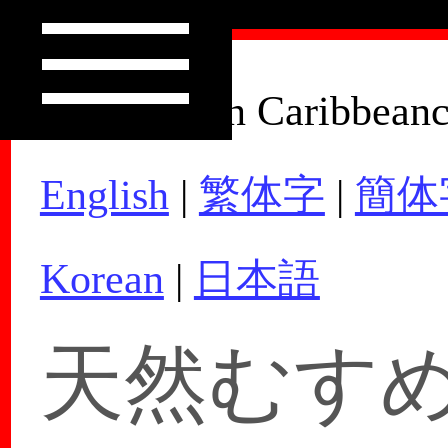
How to Join Caribbean
English
|
繁体字
|
簡体
Korean
|
日本語
天然むすめ