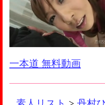
一本道 無料動画
素人リスト
>
丹村