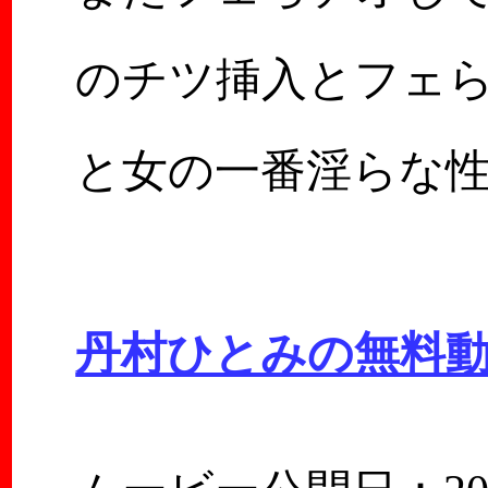
のチツ挿入とフェ
と女の一番淫らな
丹村ひとみの無料