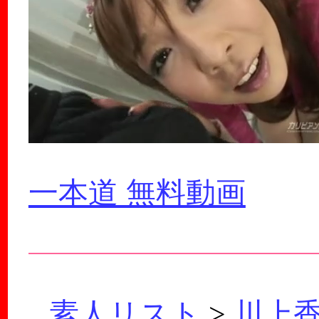
一本道 無料動画
素人リスト
>
川上