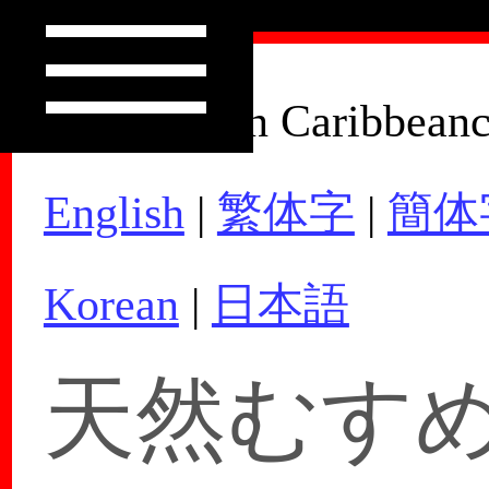
How to Join Caribbean
English
|
繁体字
|
簡体
Korean
|
日本語
天然むすめ