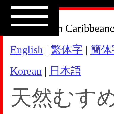
How to Join Caribbean
English
|
繁体字
|
簡体
Korean
|
日本語
天然むすめ