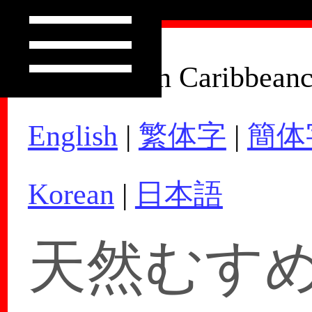
How to Join Caribbean
English
|
繁体字
|
簡体
Korean
|
日本語
天然むすめ