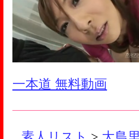
一本道 無料動画
素人リスト
>
大島